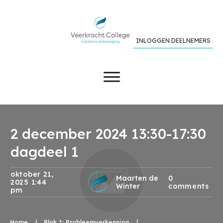
INLOGGEN DEELNEMERS
2 december 2024 13:30-17:30
dagdeel 1
oktober 21,
Maarten de
0
2025 1:44
Winter
comments
pm
Home
|
Blok 1: Probleemverkenning
|