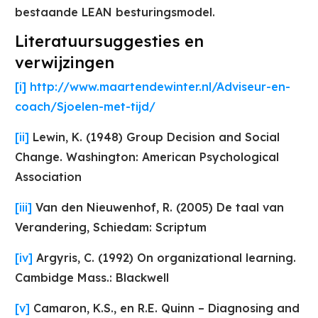
bestaande LEAN besturingsmodel.
Literatuursuggesties en
verwijzingen
[i]
http://www.maartendewinter.nl/Adviseur-en-
coach/Sjoelen-met-tijd/
[ii]
Lewin, K. (1948) Group Decision and Social
Change. Washington: American Psychological
Association
[iii]
Van den Nieuwenhof, R. (2005) De taal van
Verandering, Schiedam: Scriptum
[iv]
Argyris, C. (1992) On organizational learning.
Cambidge Mass.: Blackwell
[v]
Camaron, K.S., en R.E. Quinn – Diagnosing and